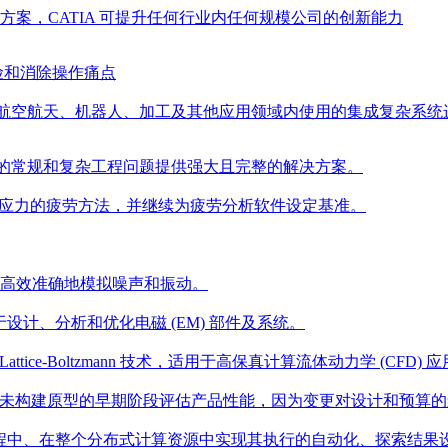
解决方案，CATIA 可提升任何行业内任何规模公司的创新能力
险和消除操作痛点
汽车、航空航天、机器人、加工及其他应用领域内使用的集成复杂系
业应用程序的常规和复杂工程问题提供强大且完整的解决方案。
代多轴应力的疲劳方法，并继续为疲劳分析软件设定基准。
围内高效准确地模拟噪声和振动。
件包，用于设计、分析和优化电磁 (EM) 部件及系统。
ttice-Boltzmann 技术，适用于高保真计算流体动力学 (CFD) 应
程中尚未构建原型的早期阶段评估产品性能，因为变更对设计和预算
仿真流程中、在整个分布式计算资源中实现其执行的自动化、探索结