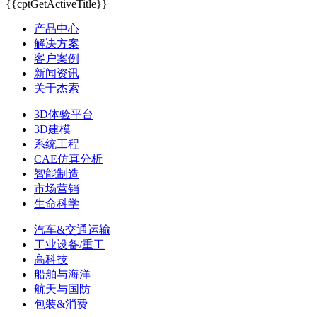
{{cptGetActiveTitle}}
产品中心
解决方案
客户案例
新闻资讯
关于杰索
3D体验平台
3D建模
系统工程
CAE仿真分析
智能制造
市场营销
生命科学
汽车&交通运输
工业设备/重工
高科技
船舶与海洋
航天与国防
包装&消费