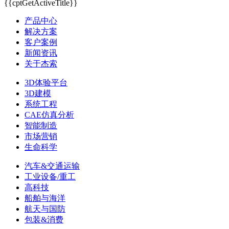
{{cptGetActiveTitle}}
产品中心
解决方案
客户案例
新闻资讯
关于杰索
3D体验平台
3D建模
系统工程
CAE仿真分析
智能制造
市场营销
生命科学
汽车&交通运输
工业设备/重工
高科技
船舶与海洋
航天与国防
包装&消费