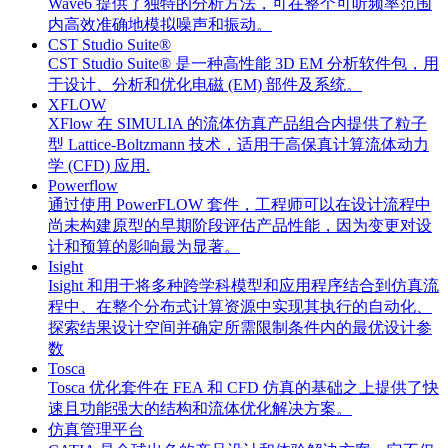
Wave6 提供了独特的分析方法，可在整个可听频率范围
内高效准确地模拟噪声和振动。
CST Studio Suite®
CST Studio Suite® 是一种高性能 3D EM 分析软件包，用
于设计、分析和优化电磁 (EM) 部件及系统。
XFLOW
XFlow 在 SIMULIA 的流体仿真产品组合内提供了粒子
型 Lattice-Boltzmann 技术，适用于高保真计算流体动力
学 (CFD) 应用.
Powerflow
通过使用 PowerFLOW 套件，工程师可以在设计流程中
尚未构建原型的早期阶段评估产品性能，因为变更对设
计和预算的影响最为显著。
Isight
Isight 和用于将多种跨学科模型和应用程序结合到仿真流
程中、在整个分布式计算资源中实现其执行的自动化、
探索结果设计空间并确定所需限制条件内的最优设计参
数
Tosca
Tosca 优化套件在 FEA 和 CFD 仿真的基础之上提供了快
速且功能强大的结构和流体优化解决方案。
仿真管理平台