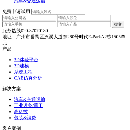
汽车&交通运输
免费申请试用
服务热线
020-87070180
地址：
广州市番禺区汉溪大道东280号时代E-ParkA2栋1505单
元
产品
3D体验平台
3D建模
系统工程
CAE仿真分析
解决方案
汽车&交通运输
工业设备/重工
高科技
包装&消费
客户案例