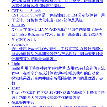
Wave6 提供了独特的分析方法，可在整个可听频率范围
内高效准确地模拟噪声和振动。
CST Studio Suite®
CST Studio Suite® 是一种高性能 3D EM 分析软件包，用
于设计、分析和优化电磁 (EM) 部件及系统。
XFLOW
XFlow 在 SIMULIA 的流体仿真产品组合内提供了粒子
型 Lattice-Boltzmann 技术，适用于高保真计算流体动力
学 (CFD) 应用.
Powerflow
通过使用 PowerFLOW 套件，工程师可以在设计流程中
尚未构建原型的早期阶段评估产品性能，因为变更对设
计和预算的影响最为显著。
Isight
Isight 和用于将多种跨学科模型和应用程序结合到仿真流
程中、在整个分布式计算资源中实现其执行的自动化、
探索结果设计空间并确定所需限制条件内的最优设计参
数
Tosca
Tosca 优化套件在 FEA 和 CFD 仿真的基础之上提供了快
速且功能强大的结构和流体优化解决方案。
仿真管理平台