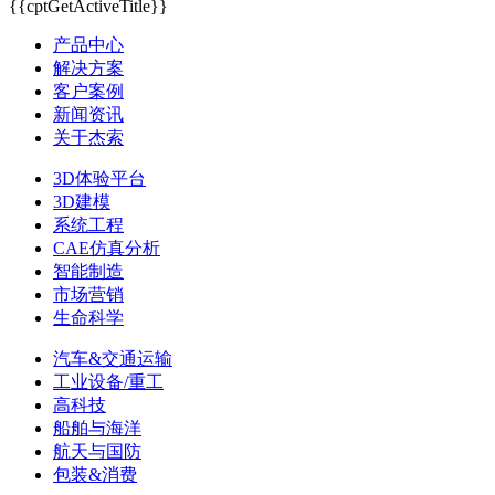
{{cptGetActiveTitle}}
产品中心
解决方案
客户案例
新闻资讯
关于杰索
3D体验平台
3D建模
系统工程
CAE仿真分析
智能制造
市场营销
生命科学
汽车&交通运输
工业设备/重工
高科技
船舶与海洋
航天与国防
包装&消费